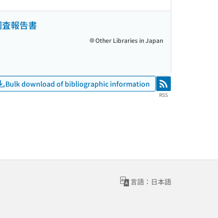
調査報告書
Other Libraries in Japan
Bulk download of bibliographic information
RSS
RSS
言語：日本語