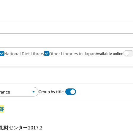
National Diet Library
Other Libraries in Japan
Available online
Group by title
跡
文化財センター
2017.2