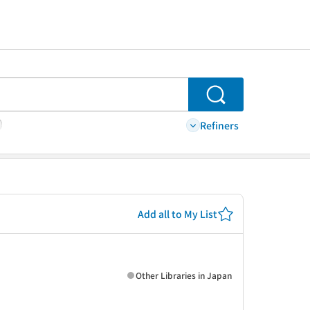
Search
Refiners
Add all to My List
Other Libraries in Japan