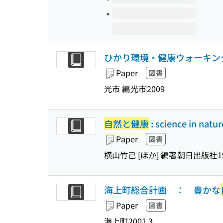
ひかり環境・健康ウォーキングマ
Paper
図書
光市 編
光市
2009
自然と健康
: science in natu
Paper
図書
横山竹己 [ほか] 編著
朝日出版社
1
海上町総合計画 ： 豊かな
Paper
図書
海上町
2001.3