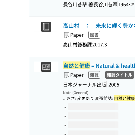
長谷川苔翠 著
長谷川苔翠
1964
<Y
高山村 ： 未来に輝く豊か
Paper
図書
高山村総務課
2017.3
自然と健康
= Natural & healt
Paper
雑誌
雑誌タイトル
日本ジャーナル出版
-2005
Note (General)
...きさ: 変更あり 変遷前誌:
自然と健康
Volumes of this title