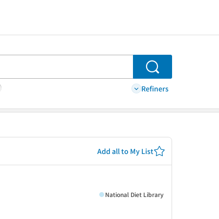
Search
Refiners
Add all to My List
National Diet Library