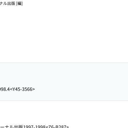
ナル出版 [編]
998.4
<Y45-3566>
ーナル出版
1997-1998
<Z6-B287>