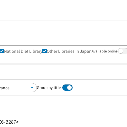
National Diet Library
Other Libraries in Japan
Available online
Group by title
Z6-B287>