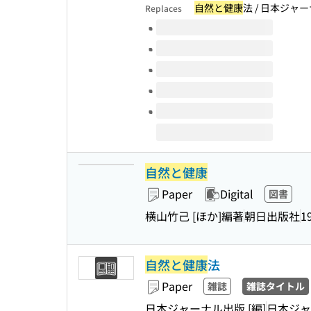
自然と健康
法 / 日本ジャー
Replaces
Volumes of this title
自然と健康
Paper
Digital
図書
横山竹己 [ほか]編著
朝日出版社
1
自然と健康
法
Paper
雑誌
雑誌タイトル
日本ジャーナル出版 [編]
日本ジャ