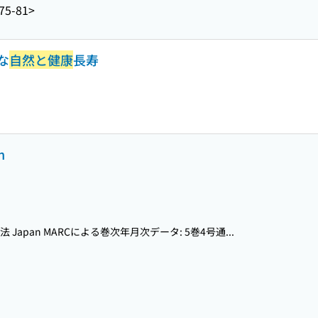
75-81>
な
自然と健康
長寿
h
法 Japan MARCによる巻次年月次データ: 5巻4号通...