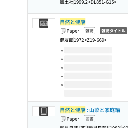
風土社
1999.2
<DL851-G15>
自然と健康
Paper
雑誌
雑誌タイトル
健友館
1972
<Z19-669>
Volumes of this title
自然と健康
: 山菜と家庭編
Paper
図書
鷲見良蔵 [著]
[鷲見良蔵]
[1983]
<Y