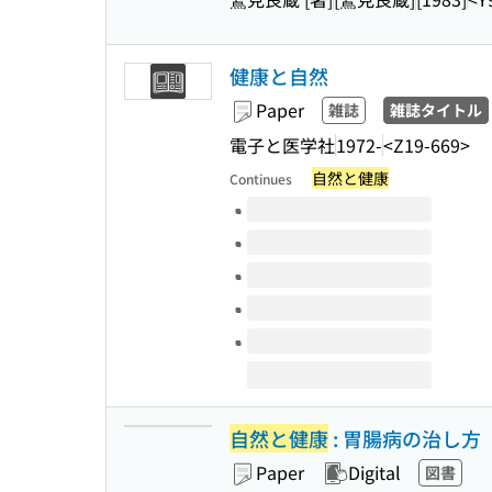
健康と自然
Paper
雑誌
雑誌タイトル
電子と医学社
1972-
<Z19-669>
自然と健康
Continues
Volumes of this title
自然と健康
: 胃腸病の治し方
Paper
Digital
図書