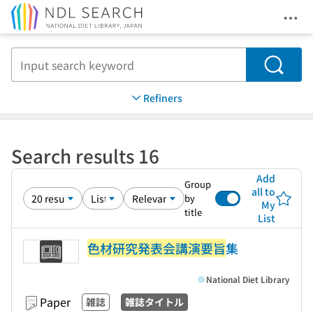
Ope
Jump to main content
Search
Refiners
Search results 16
Add
Group
all to
by
My
title
List
色材研究発表会講演要旨
集
National Diet Library
Paper
雑誌
雑誌タイトル