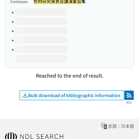
色材研究発表会講演要旨
集
Continues
Volumes of this title
Reached to the end of result.
Bulk download of bibliographic information
RSS
RSS
言語：日本語