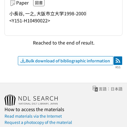
Paper
図書
小長谷, 一之, 大阪市立大学
1998-2000
<Y151-H10490022>
Reached to the end of result.
Bulk download of bibliographic information
RSS
RSS
言語：日本語
How to access the materials
Read materials via the Internet
Request a photocopy of the material