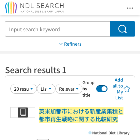
Ope
Jump to main content
Search
Refiners
Search results 1
Add
Group
all to
by
My
title
List
英米加都市における新産業集積と
都市再生戦略に関する比較研究
National Diet Library