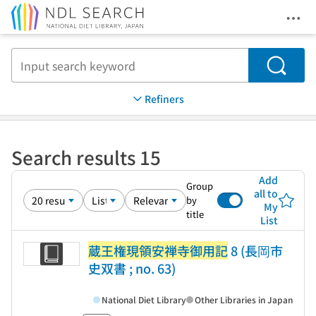
Ope
Jump to main content
Search
Refiners
Search results 15
Add
Group
all to
by
My
title
List
蔵王権現領安禅寺御用記
8 (長岡市
史双書 ; no. 63)
National Diet Library
Other Libraries in Japan