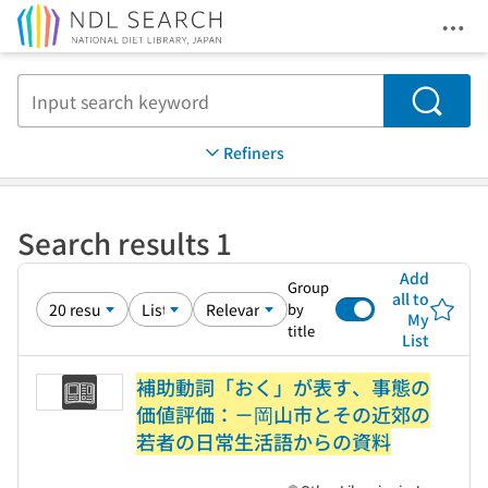
Ope
Jump to main content
Search
Refiners
Search results 1
Add
Group
all to
by
My
title
List
補助動詞「おく」が表す、事態の
価値評価：－岡山市とその近郊の
若者の日常生活語からの資料