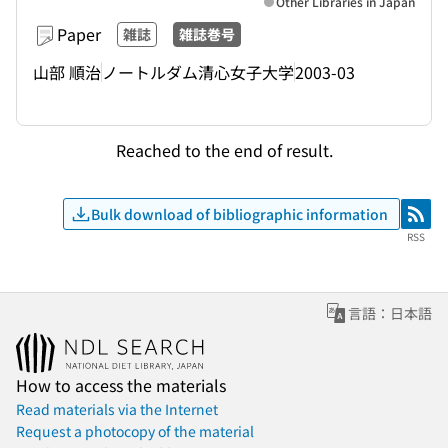
Other Libraries in Japan
Paper
雑誌
雑誌巻号
山部 順治
ノートルダム清心女子大学
2003-03
Reached to the end of result.
Bulk download of bibliographic information
RSS
RSS
言語：日本語
How to access the materials
Read materials via the Internet
Request a photocopy of the material