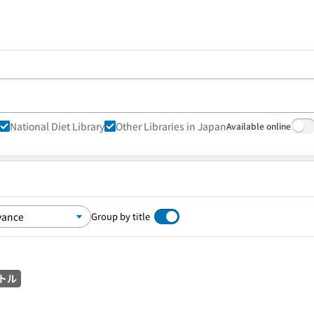
National Diet Library
Other Libraries in Japan
Available online
Group by title
トル