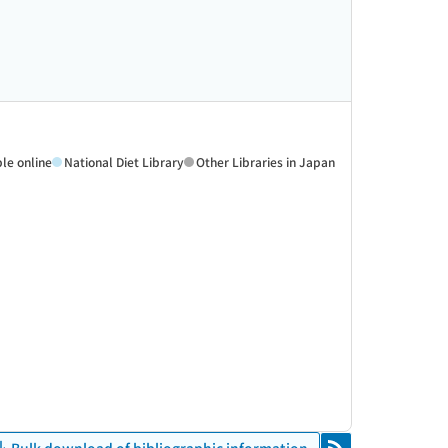
ble online
National Diet Library
Other Libraries in Japan
Bulk download of bibliographic information