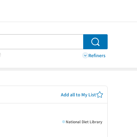
Search
Refiners
Add all to My List
National Diet Library