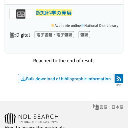
認知科学の発展
Available online
National Diet Library
Digital
電子書籍・電子雑誌
雑誌
Reached to the end of result.
Bulk download of bibliographic information
RSS
RSS
言語：日本語
How to access the materials