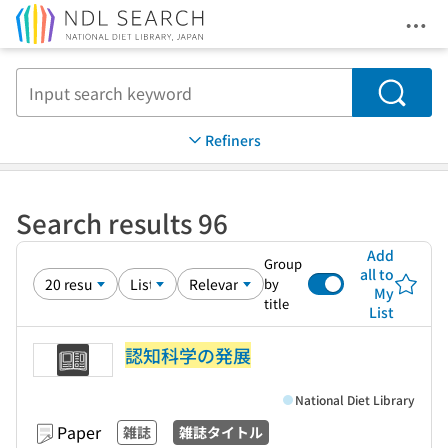
Ope
Jump to main content
Search
Refiners
Search results 96
Add
Group
all to
by
My
title
List
認知科学の発展
National Diet Library
Paper
雑誌
雑誌タイトル