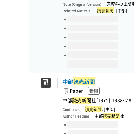
原資料の出版事項
Note (Original Version)
讀賣新聞
. [中部]
Related Material
Volumes of this title
中部
読売新聞
Paper
新聞
中部
読売新聞
社
[1975]-1988
<Z81
讀賣新聞
. [中部]
Continues
中部
読売新聞
社
Author Heading
Volumes of this title