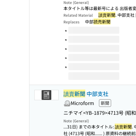
Note (General)
本タイトル等は最新号による 出版者変
讀賣新聞
. 中部支社
Related Material
中部
読売新聞
Replaces
Volumes of this title
讀賣新聞
中部支社
Microform
新聞
ニチマイ
<YB-1879>
4713号 (昭和
Note (General)
...31日) までの本タイトル:
讀賣新聞
.
社 (4713号 (昭和...
... ) 原資料の継続前