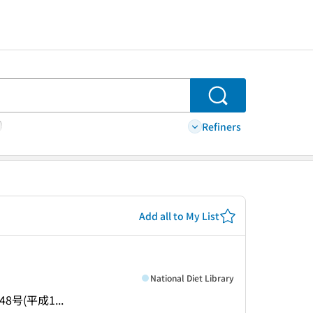
Search
Refiners
Add all to My List
National Diet Library
48号(平成1...