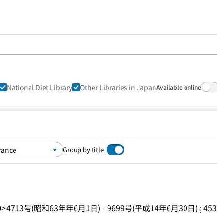
National Diet Library
Other Libraries in Japan
Available online
Group by title
0>
4713号(昭和63年年6月1日) - 9699号(平成14年6月30日) ; 453