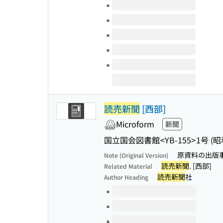
Volumes of this title
読売新聞
[西部]
Microform
新聞
国立国会図書館
<YB-155>
1号 (昭
原資料の出版事項
Note (Original Version)
読売新聞
. [西部]
Related Material
読売新聞
社
Author Heading
Volumes of this title