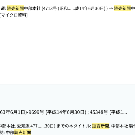
遷:
読売新聞
中部本社 (4713号 (昭和...
...成14年6月30日) ) →
読売新聞
中
 [マイクロ資料]
63年6月1日)-9699号 (平成14年6月30日) ; 45348号 (平成1...
 中部本社. 愛知版 477...
...30日) までの本タイトル:
讀賣新聞
. 中部本社 製作
誌: 中部
読売新聞