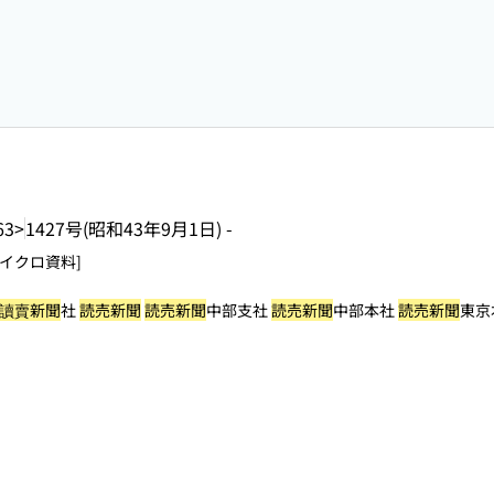
63>
1427号(昭和43年9月1日) -
[マイクロ資料]
讀賣新聞
社
読売新聞
読売新聞
中部支社
読売新聞
中部本社
読売新聞
東京本