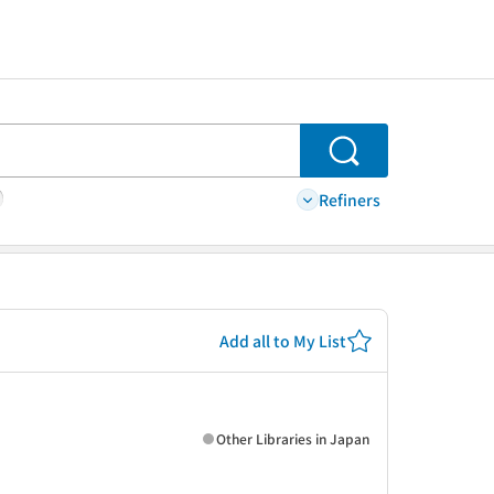
Search
Refiners
Add all to My List
Other Libraries in Japan