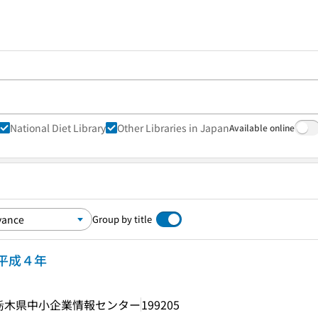
National Diet Library
Other Libraries in Japan
Available online
Group by title
平成４年
栃木県中小企業情報センター
199205