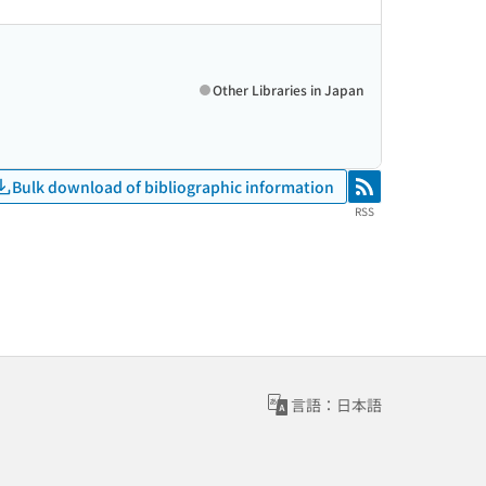
Other Libraries in Japan
Bulk download of bibliographic information
RSS
RSS
言語：日本語