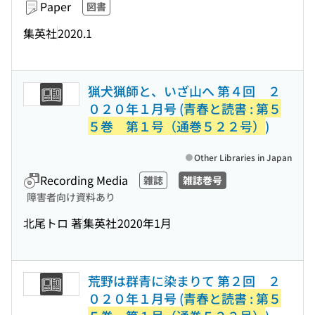
Paper
図書
集英社
2020.1
猟犬猟師と、いざ山へ 第４回 ２
０２０年１月号 (
青春と読書 : 第５
５巻 第１号（通巻５２２号）
)
Other Libraries in Japan
Recording Media
雑誌
雑誌巻号
障害者向け資料あり
北尾トロ 著
集英社
2020年1月
荒野は群青に染まりて 第２回 ２
０２０年１月号 (
青春と読書 : 第５