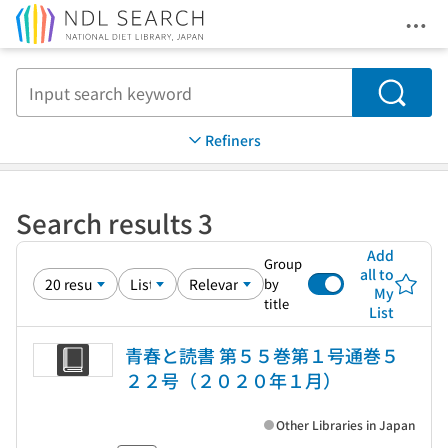
Ope
Jump to main content
Search
Refiners
Search results 3
Add
Group
all to
by
My
title
List
青春と読書 第５５巻第１号通巻５
２２号（２０２０年１月）
Other Libraries in Japan