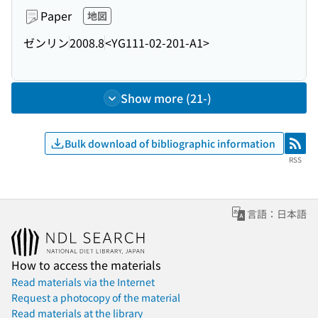
Paper
地図
ゼンリン
2008.8
<YG111-02-201-A1>
Show more (21-)
Bulk download of bibliographic information
RSS
RSS
言語：日本語
How to access the materials
Read materials via the Internet
Request a photocopy of the material
Read materials at the library