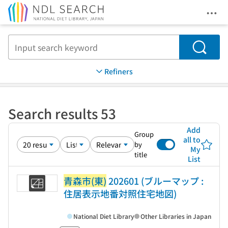
Ope
Jump to main content
Search
Refiners
Search results 53
Add
Group
all to
by
My
title
List
青森市(東)
202601 (ブルーマップ :
住居表示地番対照住宅地図)
National Diet Library
Other Libraries in Japan