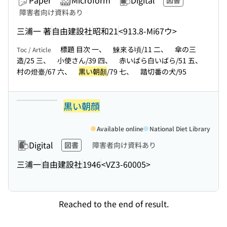
Paper
Microform
Digital
図書
障害者向け資料あり
三浦一 著
自由建設社
昭和21
<913.8-Mi67ウ>
標題 目次 一、 鰊來る頃/11 二、 傘の三
Toc / Article
造/25 三、 小使さん/39 四、 赤いばら白いばら/51 五、
村の燈臺/67 六、
黒い朝顏
/79 七、 踏切番の犬/95
黒い朝顔
Available online
National Diet Library
Digital
図書
障害者向け資料あり
三浦一
自由建設社
1946
<VZ3-60005>
Reached to the end of result.