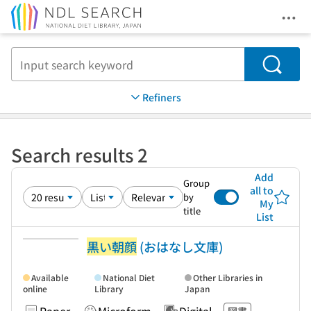
Ope
Jump to main content
Search
Refiners
Search results 2
Add
Group
all to
by
My
title
List
黒い朝顔
(おはなし文庫)
Available
National Diet
Other Libraries in
online
Library
Japan