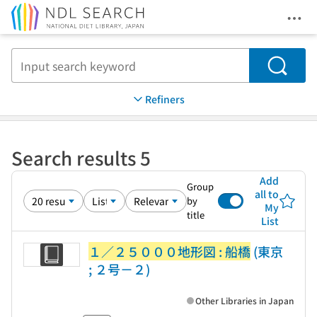
Ope
Jump to main content
Search
Refiners
Search results 5
Add
Group
all to
by
My
title
List
１／２５０００地形図 : 船橋
(東京
; ２号－２)
Other Libraries in Japan