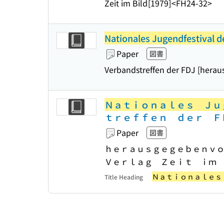
Zeit im Bild
[1979]
<FH24-32>
Nationales Jugendfestival 
Paper
図書
Verbandstreffen der FDJ [herau
Ｎａｔｉｏｎａｌｅｓ Ｊｕ
ｔｒｅｆｆｅｎ ｄｅｒ Ｆ
Paper
図書
ｈｅｒａｕｓｇｅｇｅｂｅｎｖ
Ｖｅｒｌａｇ Ｚｅｉｔ ｉｍ
Ｎａｔｉｏｎａｌｅｓ
Title Heading