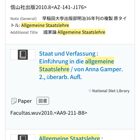
信山社出版
2010.8
<AZ-141-J176>
早稲田大學出版部明治36年刊の複製 原タイ
Note (General)
トル:
Allgemeine Staatslehre
國家論
Allgemeine Staatslehre
Additional Title
Staat und Verfassung :
Einführung in die
allgemeine
Staatslehre
/ von Anna Gamper.
2., überarb. Aufl.
National Diet Library
Paper
図書
Facultas.wuv
2010.
<AA9-211-B8>
Allgemeine Staatslehre
: