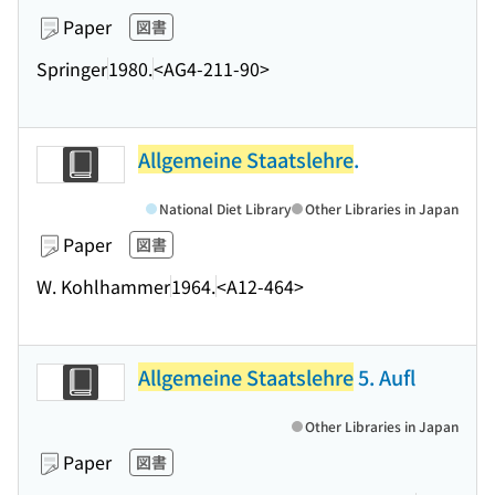
Paper
図書
Springer
1980.
<AG4-211-90>
Allgemeine Staatslehre
.
National Diet Library
Other Libraries in Japan
Paper
図書
W. Kohlhammer
1964.
<A12-464>
Allgemeine Staatslehre
5. Aufl
Other Libraries in Japan
Paper
図書