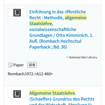
Einführung in das öffentliche
Recht : Methodik,
allgemeine
Staatslehre
,
sozialwissenschaftliche
Grundlagen / Otto Kimminich. 1.
Aufl. (Rombach Hochschul
Paperback ; Bd. 36)
National Diet Library
Paper
図書
Rombach
1972.
<A12-460>
Allgemeine Staatslehre
.
(Schaeffers Grundriss des Rechts
und der Wirtschaft. Abteilung II: