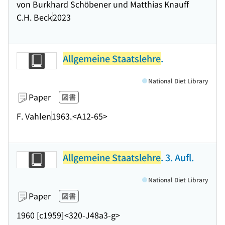
von Burkhard Schöbener und Matthias Knauff
C.H. Beck
2023
Allgemeine Staatslehre
.
National Diet Library
Paper
図書
F. Vahlen
1963.
<A12-65>
Allgemeine Staatslehre
. 3. Aufl.
National Diet Library
Paper
図書
1960 [c1959]
<320-J48a3-g>