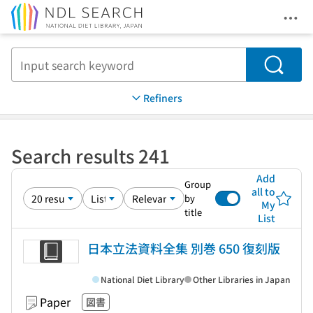
Ope
Jump to main content
Search
Refiners
Search results 241
Add
Group
all to
by
My
title
List
日本立法資料全集 別巻 650 復刻版
National Diet Library
Other Libraries in Japan
Paper
図書