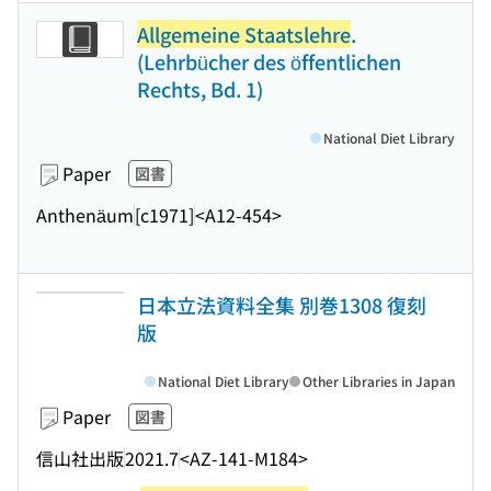
Allgemeine Staatslehre
.
(Lehrbücher des öffentlichen
Rechts, Bd. 1)
National Diet Library
Paper
図書
Anthenäum
[c1971]
<A12-454>
日本立法資料全集 別巻1308 復刻
版
National Diet Library
Other Libraries in Japan
Paper
図書
信山社出版
2021.7
<AZ-141-M184>