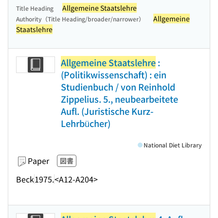
Allgemeine Staatslehre
Title Heading
Allgemeine
Authority（Title Heading/broader/narrower）
Staatslehre
Allgemeine Staatslehre
:
(Politikwissenschaft) : ein
Studienbuch / von Reinhold
Zippelius. 5., neubearbeitete
Aufl. (Juristische Kurz-
Lehrbücher)
National Diet Library
Paper
図書
Beck
1975.
<A12-A204>