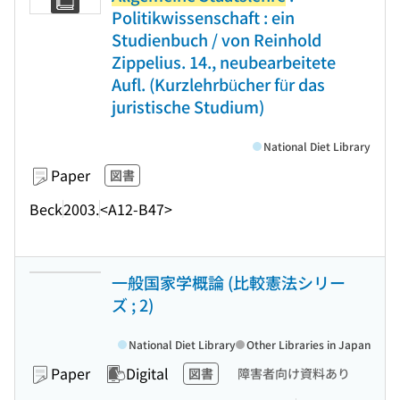
Politikwissenschaft : ein
Studienbuch / von Reinhold
Zippelius. 14., neubearbeitete
Aufl. (Kurzlehrbücher für das
juristische Studium)
National Diet Library
Paper
図書
Beck
2003.
<A12-B47>
一般国家学概論 (比較憲法シリー
ズ ; 2)
National Diet Library
Other Libraries in Japan
Paper
Digital
図書
障害者向け資料あり