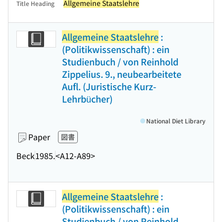
Allgemeine Staatslehre
Title Heading
Allgemeine Staatslehre
:
(Politikwissenschaft) : ein
Studienbuch / von Reinhold
Zippelius. 9., neubearbeitete
Aufl. (Juristische Kurz-
Lehrbücher)
National Diet Library
Paper
図書
Beck
1985.
<A12-A89>
Allgemeine Staatslehre
:
(Politikwissenschaft) : ein
Studienbuch / von Reinhold