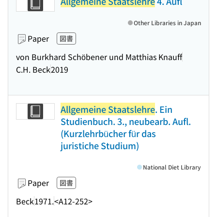
Allgemeine Staatslehre
4. Aufl
Other Libraries in Japan
Paper
図書
von Burkhard Schöbener und Matthias Knauff
C.H. Beck
2019
Allgemeine Staatslehre
. Ein
Studienbuch. 3., neubearb. Aufl.
(Kurzlehrbücher für das
juristiche Studium)
National Diet Library
Paper
図書
Beck
1971.
<A12-252>