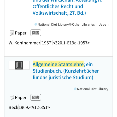
Öffentliches Recht und
Volkswirtschaft, 27. Bd.)
National Diet Library
Other Libraries in Japan
Paper
図書
W. Kohlhammer
[1957]
<320.1-E19a-1957>
Allgemeine Staatslehre
; ein
Studienbuch. (Kurzlehrbücher
für das juristische Studium)
National Diet Library
Paper
図書
Beck
1969.
<A12-351>