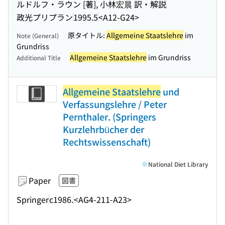
ルドルフ・ラウン [著], 小林宏晨 訳・解説
政光プリプラン
1995.5
<A12-G24>
原タイトル:
Allgemeine Staatslehre
im
Note (General)
Grundriss
Allgemeine Staatslehre
im Grundriss
Additional Title
Allgemeine Staatslehre
und
Verfassungslehre / Peter
Pernthaler. (Springers
Kurzlehrbücher der
Rechtswissenschaft)
National Diet Library
Paper
図書
Springer
c1986.
<AG4-211-A23>