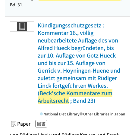
Bd. 31.
Kündigungsschutzgesetz :
Kommentar 16., völlig
neubearbeitete Auflage des von
Alfred Hueck begründeten, bis
zur 10. Auflage von Götz Hueck
und bis zur 15. Auflage von
Gerrick v. Hoyningen-Huene und
zuletzt gemeinsam mit Rüdiger
Linck fortgeführten Werkes.
(
Beck'sche Kommentare zum
Arbeitsrecht
; Band 23)
National Diet Library
Other Libraries in Japan
Paper
図書
von Rüdiger Linck und Rüdiger Krause und Frank