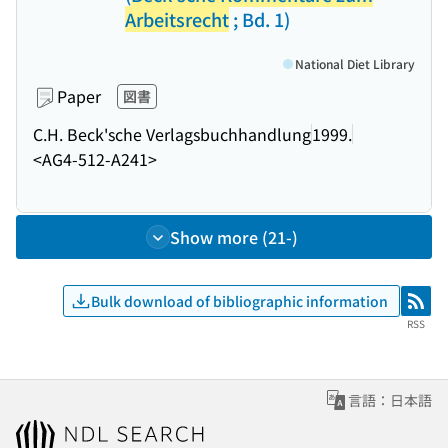
Arbeitsrecht
; Bd. 1)
National Diet Library
Paper
図書
C.H. Beck'sche Verlagsbuchhandlung
1999.
<AG4-512-A241>
Show more (21-)
Bulk download of bibliographic information
RSS
RSS
言語：日本語