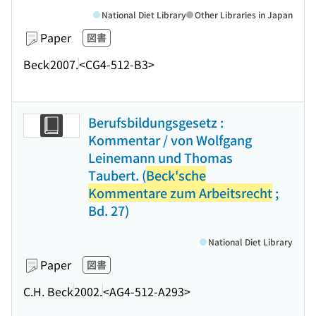
National Diet Library
Other Libraries in Japan
Paper
図書
Beck
2007.
<CG4-512-B3>
Berufsbildungsgesetz :
Kommentar / von Wolfgang
Leinemann und Thomas
Taubert. (
Beck'sche
Kommentare zum Arbeitsrecht
;
Bd. 27)
National Diet Library
Paper
図書
C.H. Beck
2002.
<AG4-512-A293>