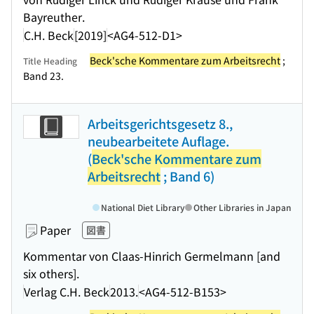
Bayreuther.
C.H. Beck
[2019]
<AG4-512-D1>
Beck'sche Kommentare zum Arbeitsrecht
;
Title Heading
Band 23.
Arbeitsgerichtsgesetz 8.,
neubearbeitete Auflage.
(
Beck'sche Kommentare zum
Arbeitsrecht
; Band 6)
National Diet Library
Other Libraries in Japan
Paper
図書
Kommentar von Claas-Hinrich Germelmann [and
six others].
Verlag C.H. Beck
2013.
<AG4-512-B153>