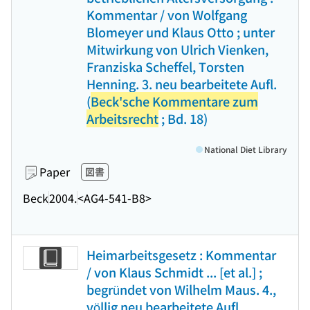
Kommentar / von Wolfgang
Blomeyer und Klaus Otto ; unter
Mitwirkung von Ulrich Vienken,
Franziska Scheffel, Torsten
Henning. 3. neu bearbeitete Aufl.
(
Beck'sche Kommentare zum
Arbeitsrecht
; Bd. 18)
National Diet Library
Paper
図書
Beck
2004.
<AG4-541-B8>
Heimarbeitsgesetz : Kommentar
/ von Klaus Schmidt ... [et al.] ;
begründet von Wilhelm Maus. 4.,
völlig neu bearbeitete Aufl.