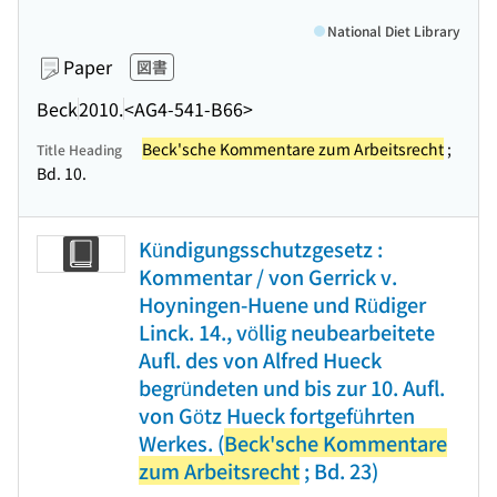
National Diet Library
Paper
図書
Beck
2010.
<AG4-541-B66>
Beck'sche Kommentare zum Arbeitsrecht
;
Title Heading
Bd. 10.
Kündigungsschutzgesetz :
Kommentar / von Gerrick v.
Hoyningen-Huene und Rüdiger
Linck. 14., völlig neubearbeitete
Aufl. des von Alfred Hueck
begründeten und bis zur 10. Aufl.
von Götz Hueck fortgeführten
Werkes. (
Beck'sche Kommentare
zum Arbeitsrecht
; Bd. 23)