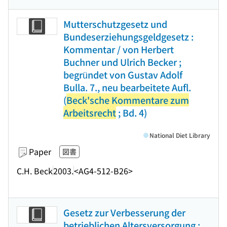
Mutterschutzgesetz und
Bundeserziehungsgeldgesetz :
Kommentar / von Herbert
Buchner und Ulrich Becker ;
begründet von Gustav Adolf
Bulla. 7., neu bearbeitete Aufl.
(
Beck'sche Kommentare zum
Arbeitsrecht
; Bd. 4)
National Diet Library
Paper
図書
C.H. Beck
2003.
<AG4-512-B26>
Gesetz zur Verbesserung der
betrieblichen Altersversorgung :