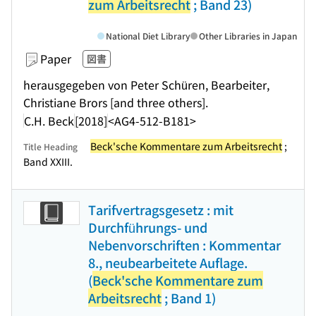
zum Arbeitsrecht
; Band 23)
National Diet Library
Other Libraries in Japan
Paper
図書
herausgegeben von Peter Schüren, Bearbeiter,
Christiane Brors [and three others].
C.H. Beck
[2018]
<AG4-512-B181>
Beck'sche Kommentare zum Arbeitsrecht
;
Title Heading
Band XXIII.
Tarifvertragsgesetz : mit
Durchführungs- und
Nebenvorschriften : Kommentar
8., neubearbeitete Auflage.
(
Beck'sche Kommentare zum
Arbeitsrecht
; Band 1)