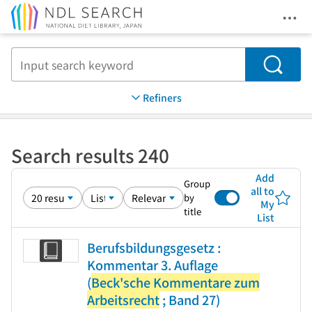
Ope
Jump to main content
Search
Refiners
Search results 240
Add
Group
all to
by
My
title
List
Berufsbildungsgesetz :
Kommentar 3. Auflage
(
Beck'sche Kommentare zum
Arbeitsrecht
; Band 27)