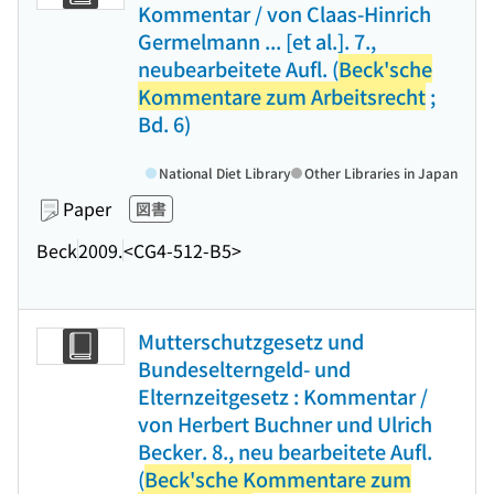
Kommentar / von Claas-Hinrich
Germelmann ... [et al.]. 7.,
neubearbeitete Aufl. (
Beck'sche
Kommentare zum Arbeitsrecht
;
Bd. 6)
National Diet Library
Other Libraries in Japan
Paper
図書
Beck
2009.
<CG4-512-B5>
Mutterschutzgesetz und
Bundeselterngeld- und
Elternzeitgesetz : Kommentar /
von Herbert Buchner und Ulrich
Becker. 8., neu bearbeitete Aufl.
(
Beck'sche Kommentare zum