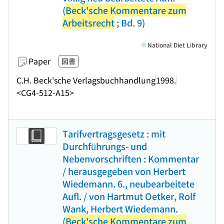
(
Beck'sche Kommentare zum
Arbeitsrecht
; Bd. 9)
National Diet Library
Paper
図書
C.H. Beck'sche Verlagsbuchhandlung
1998.
<CG4-512-A15>
Tarifvertragsgesetz : mit
Durchführungs- und
Nebenvorschriften : Kommentar
/ herausgegeben von Herbert
Wiedemann. 6., neubearbeitete
Aufl. / von Hartmut Oetker, Rolf
Wank, Herbert Wiedemann.
(
Beck'sche Kommentare zum