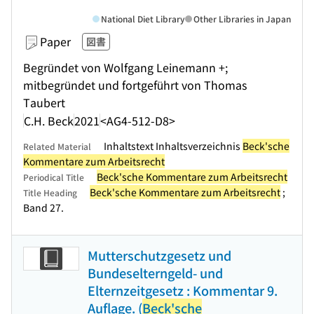
National Diet Library
Other Libraries in Japan
Paper
図書
Begründet von Wolfgang Leinemann +;
mitbegründet und fortgeführt von Thomas
Taubert
C.H. Beck
2021
<AG4-512-D8>
Inhaltstext Inhaltsverzeichnis
Beck'sche
Related Material
Kommentare zum Arbeitsrecht
Beck'sche Kommentare zum Arbeitsrecht
Periodical Title
Beck'sche Kommentare zum Arbeitsrecht
;
Title Heading
Band 27.
Mutterschutzgesetz und
Bundeselterngeld- und
Elternzeitgesetz : Kommentar 9.
Auflage. (
Beck'sche