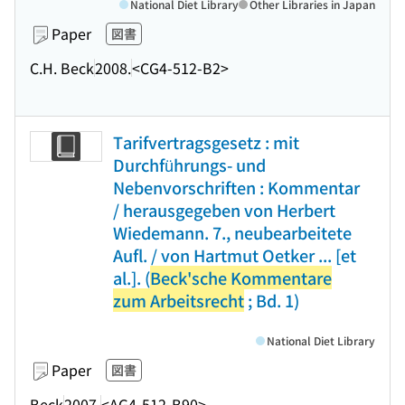
National Diet Library
Other Libraries in Japan
Paper
図書
C.H. Beck
2008.
<CG4-512-B2>
Tarifvertragsgesetz : mit
Durchführungs- und
Nebenvorschriften : Kommentar
/ herausgegeben von Herbert
Wiedemann. 7., neubearbeitete
Aufl. / von Hartmut Oetker ... [et
al.]. (
Beck'sche Kommentare
zum Arbeitsrecht
; Bd. 1)
National Diet Library
Paper
図書
Beck
2007.
<AG4-512-B90>