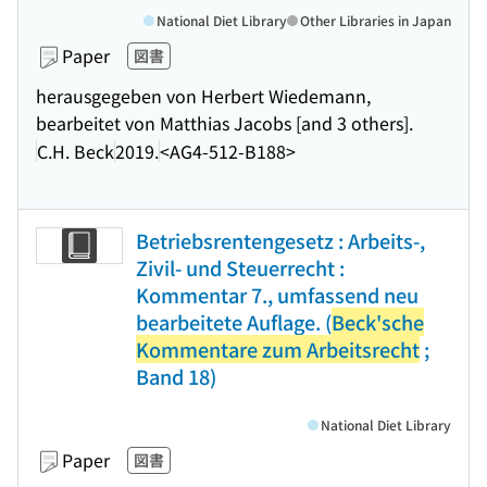
National Diet Library
Other Libraries in Japan
Paper
図書
herausgegeben von Herbert Wiedemann,
bearbeitet von Matthias Jacobs [and 3 others].
C.H. Beck
2019.
<AG4-512-B188>
Betriebsrentengesetz : Arbeits-,
Zivil- und Steuerrecht :
Kommentar 7., umfassend neu
bearbeitete Auflage. (
Beck'sche
Kommentare zum Arbeitsrecht
;
Band 18)
National Diet Library
Paper
図書