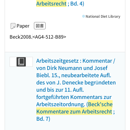
Arbeitsrecht
; Bd. 4)
National Diet Library
Paper
図書
Beck
2008.
<AG4-512-B89>
Arbeitszeitgesetz : Kommentar /
von Dirk Neumann und Josef
Biebl. 15., neubearbeitete Aufl.
des von J. Denecke begründeten
und bis zur 11. Aufl.
fortgeführten Kommentars zur
Arbeitszeitordnung. (
Beck'sche
Kommentare zum Arbeitsrecht
;
Bd. 7)