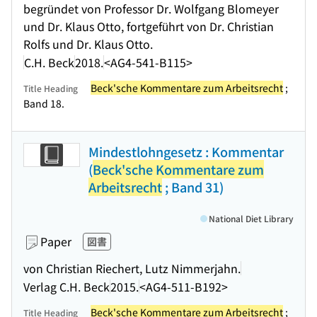
begründet von Professor Dr. Wolfgang Blomeyer
und Dr. Klaus Otto, fortgeführt von Dr. Christian
Rolfs und Dr. Klaus Otto.
C.H. Beck
2018.
<AG4-541-B115>
Beck'sche Kommentare zum Arbeitsrecht
;
Title Heading
Band 18.
Mindestlohngesetz : Kommentar
(
Beck'sche Kommentare zum
Arbeitsrecht
; Band 31)
National Diet Library
Paper
図書
von Christian Riechert, Lutz Nimmerjahn.
Verlag C.H. Beck
2015.
<AG4-511-B192>
Beck'sche Kommentare zum Arbeitsrecht
;
Title Heading