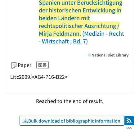
Spanien unter Berücksichtigung
der historischen Entwicklung in
beiden Ländern mit
rechtspolitischer Ausrichtung /
Mirja Feldmann.
(Medizin - Recht
- Wirtschaft ; Bd. 7)
National Diet Library
Paper
図書
Lit
c2009.
<AG4-716-B22>
Reached to the end of result.
Bulk download of bibliographic information
RSS
RSS