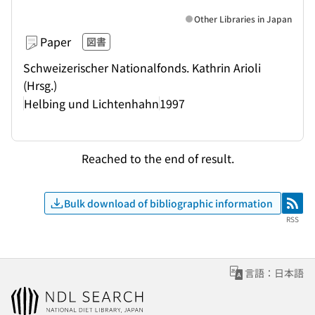
Other Libraries in Japan
Paper
図書
Schweizerischer Nationalfonds. Kathrin Arioli
(Hrsg.)
Helbing und Lichtenhahn
1997
Reached to the end of result.
Bulk download of bibliographic information
RSS
RSS
言語：日本語