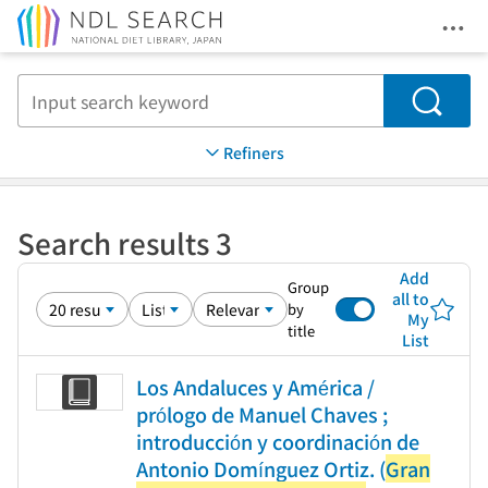
Ope
Jump to main content
Search
Refiners
Search results 3
Add
Group
all to
by
My
title
List
Los Andaluces y América /
prólogo de Manuel Chaves ;
introducción y coordinación de
Antonio Domínguez Ortiz. (
Gran