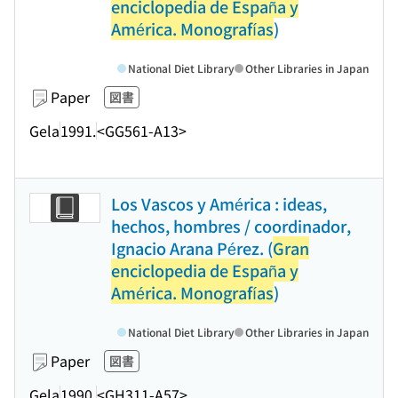
enciclopedia de España y
América. Monografías
)
National Diet Library
Other Libraries in Japan
Paper
図書
Gela
1991.
<GG561-A13>
Los Vascos y América : ideas,
hechos, hombres / coordinador,
Ignacio Arana Pérez. (
Gran
enciclopedia de España y
América. Monografías
)
National Diet Library
Other Libraries in Japan
Paper
図書
Gela
1990.
<GH311-A57>