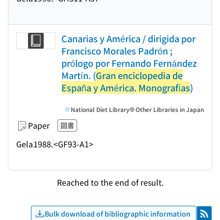
Canarias y América / dirigida por
Francisco Morales Padrón ;
prólogo por Fernando Fernández
Martín. (
Gran enciclopedia de
España y América. Monografías
)
National Diet Library
Other Libraries in Japan
Paper
図書
Gela
1988.
<GF93-A1>
Reached to the end of result.
Bulk download of bibliographic information
RSS