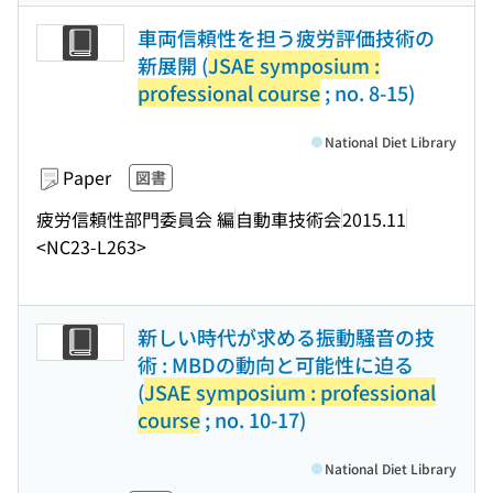
車両信頼性を担う疲労評価技術の
新展開 (
JSAE symposium :
professional course
; no. 8-15)
National Diet Library
Paper
図書
疲労信頼性部門委員会 編
自動車技術会
2015.11
<NC23-L263>
新しい時代が求める振動騒音の技
術 : MBDの動向と可能性に迫る
(
JSAE symposium : professional
course
; no. 10-17)
National Diet Library