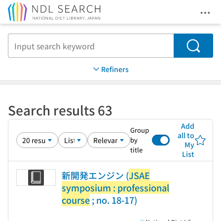
Ope
Jump to main content
Search
Refiners
Search results 63
Add
Group
all to
by
My
title
List
新開発エンジン (
JSAE
symposium : professional
course
; no. 18-17)