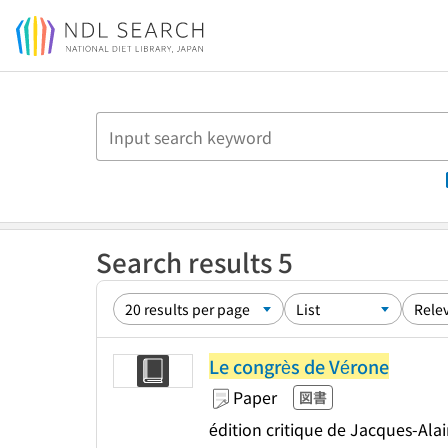
Jump to main content
Search results 5
Le congrès de Vérone
Paper
図書
édition critique de Jacques-Ala