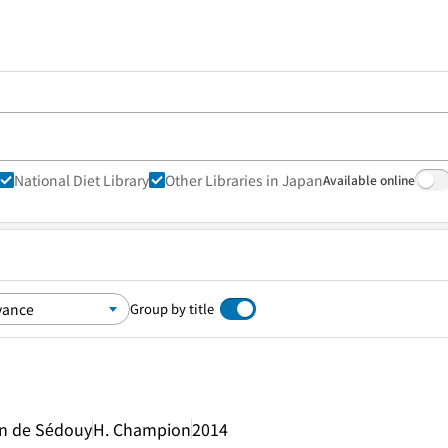
National Diet Library
Other Libraries in Japan
Available online
Group by title
in de Sédouy
H. Champion
2014