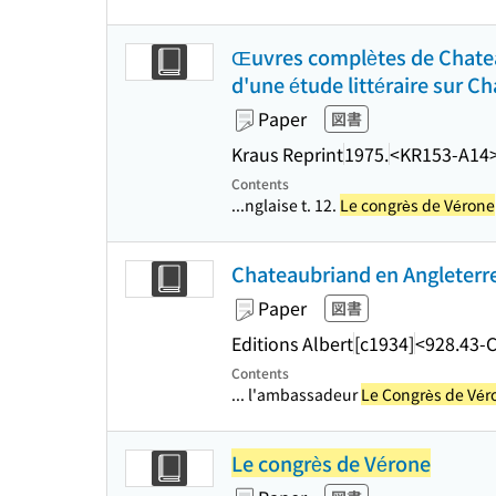
Œuvres complètes de Chateau
d'une étude littéraire sur C
Paper
図書
Kraus Reprint
1975.
<KR153-A14
Contents
...nglaise t. 12.
Le congrès de Vérone
Chateaubriand en Angleterr
Paper
図書
Editions Albert
[c1934]
<928.43-
Contents
... l'ambassadeur
Le Congrès de Vér
Le congrès de Vérone