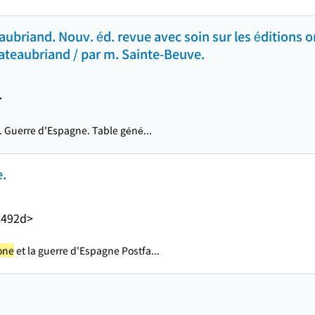
briand. Nouv. éd. revue avec soin sur les éditions o
hateaubriand / par m. Sainte-Beuve.
>
. Guerre d'Espagne. Table géné...
e.
C492d>
one
et la guerre d'Espagne Postfa...