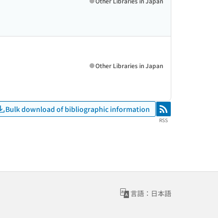
Other Libraries in Japan
Other Libraries in Japan
Bulk download of bibliographic information
RSS
RSS
言語：日本語