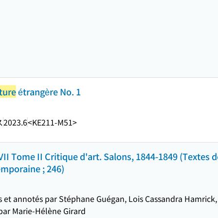
ature
étrangère No. 1
ス
2023.6
<KE211-M51>
II Tome II Critique d'art. Salons, 1844-1849 (Textes d
mporaine ; 246)
lis et annotés par Stéphane Guégan, Lois Cassandra Hamrick
par Marie-Hélène Girard