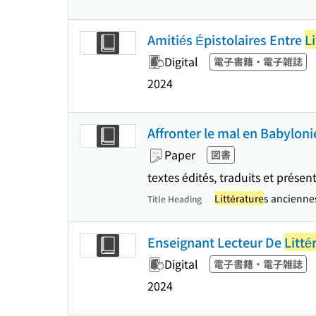
Amitiés Épistolaires Entre
L
Digital
電子書籍・電子雑誌
2024
Affronter le mal en Babylonie
Paper
図書
textes édités, traduits et pré
Littérature
s anciennes
Title Heading
Enseignant Lecteur De
Litté
Digital
電子書籍・電子雑誌
2024