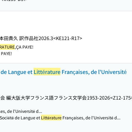
本田貴久 訳
作品社
2026.3
<KE121-R17>
ÉRATURE
,ÇA PAYE!
 PAYE!
té de Langue et
Littérature
Françaises, de l'Université
会 編
大阪大学フランス語フランス文学会
1953-2026
<Z12-175
s, de l'Université d...
Société de Langue et
Littérature
Françaises, de l'Université d...