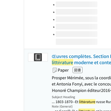
Volumes of this title
Œuvres complètes. Section
littérature
moderne et conte
Paper
図書
Prosper Mérimée, sous la coordi
et Antonia Fonyi, avec le conco
Honoré Champion éditeur
2016
Subject Heading
... 1803-1870--Et
littérature
russe Rus
Note (General)