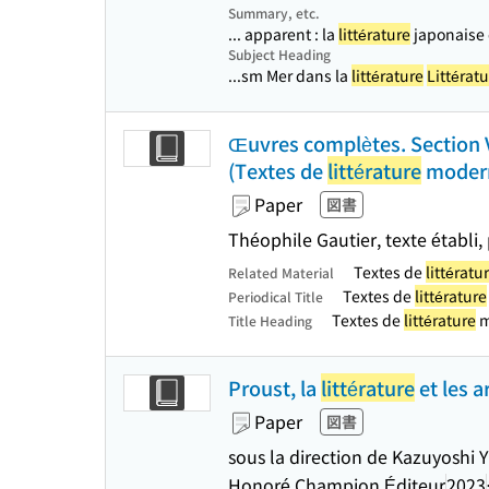
Summary, etc.
... apparent : la
littérature
japonaise 
Subject Heading
...sm Mer dans la
littérature
Littérat
Œuvres complètes. Section VI
(Textes de
littérature
modern
Paper
図書
Théophile Gautier, texte établi,
Textes de
littératu
Related Material
Textes de
littérature
Periodical Title
Textes de
littérature
m
Title Heading
Proust, la
littérature
et les a
Paper
図書
sous la direction de Kazuyoshi
Honoré Champion Éditeur
2023