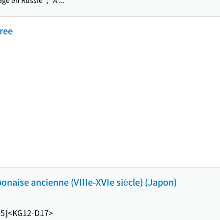
age en Russie"; "A ...
ree
onaise ancienne (VIIIe-XVIe siècle) (Japon)
5]
<KG12-D17>