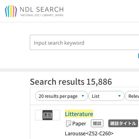
Jump to main content
Search results 15,886
Litterature
Paper
雑誌
雑誌タイトル
Larousse
<Z52-C260>