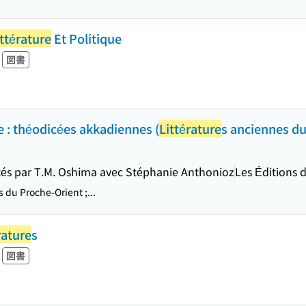
ittérature
Et Politique
図書
 : théodicées akkadiennes (
Littérature
s anciennes du
sentés par T.M. Oshima avec Stéphanie Anthonioz
Les Éditions 
 du Proche-Orient ;...
rature
s
図書