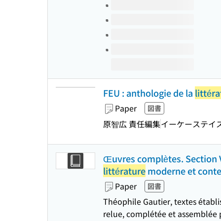
FEU : anthologie de la
littér
Paper
図書
原智広 責任編集
イーケーステイ
Œuvres complètes. Section V
littérature
moderne et conte
Paper
図書
Théophile Gautier, textes étab
relue, complétée et assemblée 