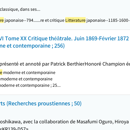
classique, dans ses...
ure
japonaise--794...
...re et critique
Littérature
japonaise--1185-1600--H
 Tome XX Critique théâtrale. Juin 1869-Février 1872
e et contemporaine ; 256)
 présenté et annoté par Patrick Berthier
Honoré Champion é
re
moderne et contemporaine
moderne et contemporaine
oderne et contemporaine ; 25...
rts (Recherches proustiennes ; 50)
 Yoshikawa, avec la collaboration de Masafumi Oguro, Hiroya
<KR139-D57>