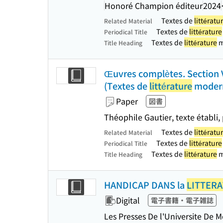
Honoré Champion éditeur
2024
Textes de
littératu
Related Material
Textes de
littérature
Periodical Title
Textes de
littérature
m
Title Heading
Œuvres complètes. Section V
(Textes de
littérature
modern
Paper
図書
Théophile Gautier, texte établi,
Textes de
littératu
Related Material
Textes de
littérature
Periodical Title
Textes de
littérature
m
Title Heading
HANDICAP DANS la
LITTER
Digital
電子書籍・電子雑誌
Les Presses De l'Universite De 