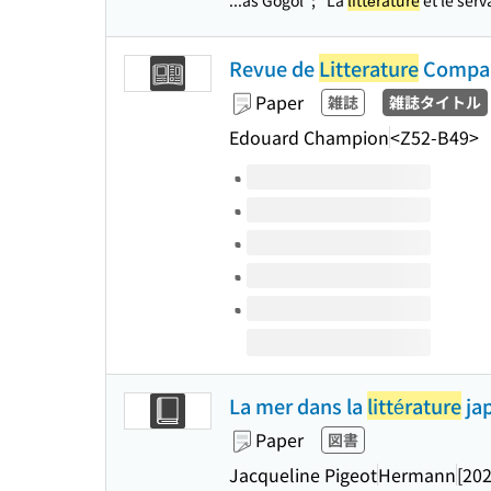
...as Gogol"; "La
littérature
et le serv
Revue de
Litterature
Compa
Paper
雑誌
雑誌タイトル
Edouard Champion
<Z52-B49>
Volumes of this title
La mer dans la
littérature
jap
Paper
図書
Jacqueline Pigeot
Hermann
[202