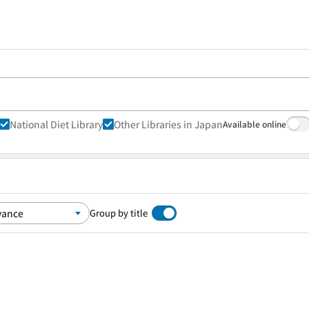
National Diet Library
Other Libraries in Japan
Available online
Group by title