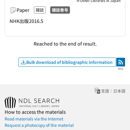
Other Libraries in Japan
Paper
雑誌
雑誌巻号
NHK出版
2016.5
Reached to the end of result.
Bulk download of bibliographic information
RSS
RSS
言語：日本語
How to access the materials
Read materials via the Internet
Request a photocopy of the material