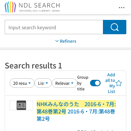
Ope
Jump to main content
Search
Refiners
Search results 1
Add
Group
all to
by
My
title
List
NHKみんなのうた 2016-6・7月:
第48巻第2号
2016-6・7月:第48巻
第2号