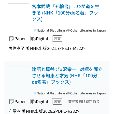
宮本武蔵『五輪書』 : わが道を生
きる (NHK「100分de名著」ブッ
クス)
National Diet Library
Other Libraries in Japan
Paper
Digital
図書
魚住孝至 著
NHK出版
2021.7
<FS37-M222>
論語と算盤 : 渋沢栄一 : 対極を両立
させる知恵と才気 (NHK「100分
de名著」ブックス)
National Diet Library
Other Libraries in Japan
Paper
Digital
図書
障害者向け資料あり
守屋淳 著
NHK出版
2026.2
<DH1-R282>