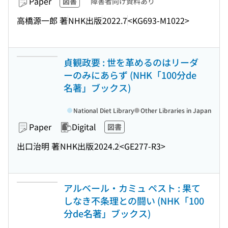
Paper
図書
障害者向け資料あり
高橋源一郎 著
NHK出版
2022.7
<KG693-M1022>
貞観政要 : 世を革めるのはリーダ
ーのみにあらず (NHK「100分de
名著」ブックス)
National Diet Library
Other Libraries in Japan
Paper
Digital
図書
出口治明 著
NHK出版
2024.2
<GE277-R3>
アルベール・カミュ ペスト : 果て
しなき不条理との闘い (NHK「100
分de名著」ブックス)