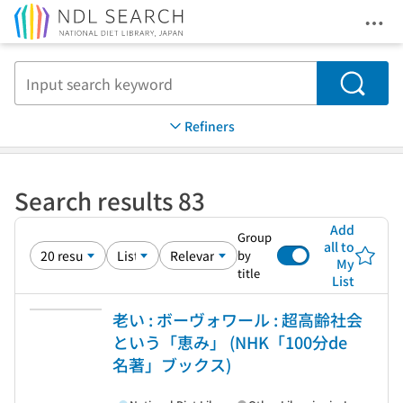
Ope
Jump to main content
Search
Refiners
Search results 83
Add
Group
all to
by
My
title
List
老い : ボーヴォワール : 超高齢社会
という「恵み」 (NHK「100分de
名著」ブックス)