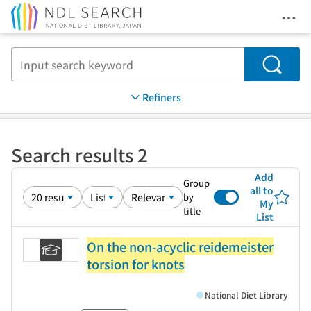
Ope
Jump to main content
Search
Refiners
Search results 2
Add
Group
all to
by
My
title
List
On the non-acyclic reidemeister
torsion for knots
National Diet Library