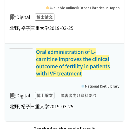
Available online
Other Libraries in Japan
Digital
博士論文
北野, 裕子
三重大学
2019-03-25
Oral administration of L-
carnitine improves the clinical
outcome of fertility in patients
with IVF treatment
National Diet Library
Digital
博士論文
障害者向け資料あり
北野, 裕子
三重大学
2019-03-25
Reached to the end of result.