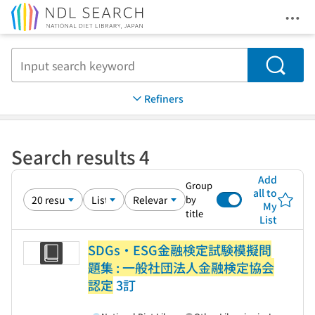
Ope
Jump to main content
Search
Refiners
Search results 4
Add
Group
all to
by
My
title
List
SDGs・ESG金融検定試験模擬問
題集 : 一般社団法人金融検定協会
認定
3訂