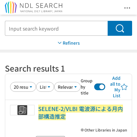
Ope
Jump to main content
Search
Refiners
Search results 1
Add
Group
all to
by
My
title
List
SELENE-2/VLBI 電波源による月内
部構造推定
Other Libraries in Japan