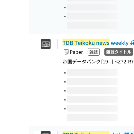
TDB Teikoku news
weekly
Paper
雑誌
雑誌タイトル
帝国データバンク
[19--]-
<Z72-R7
Volumes of this title