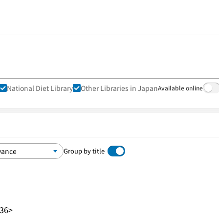
National Diet Library
Other Libraries in Japan
Available online
Group by title
36>