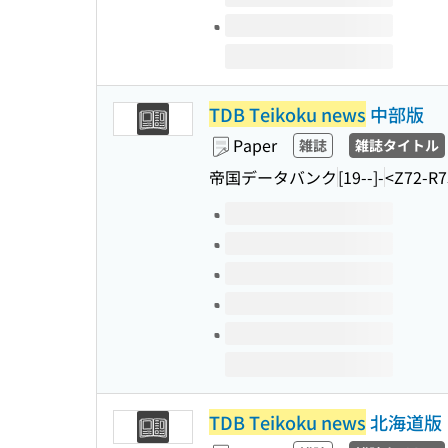
TDB Teikoku news
中部版
Paper
雑誌
雑誌タイトル
帝国データバンク
[19--]-
<Z72-R7
Volumes of this title
TDB Teikoku news
北海道版