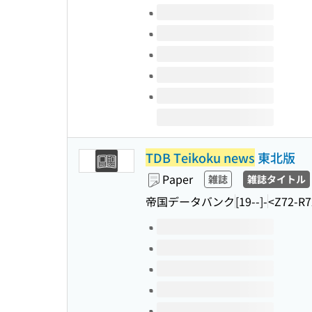
Volumes of this title
TDB Teikoku news
東北版
Paper
雑誌
雑誌タイトル
帝国データバンク
[19--]-
<Z72-R7
Volumes of this title