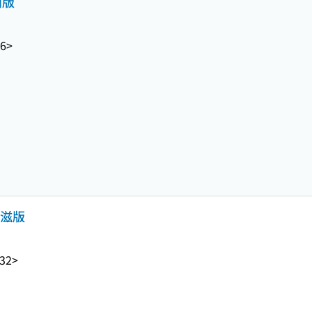
西版
6>
京滋版
32>