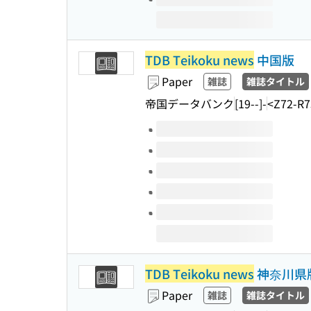
TDB Teikoku news
中国版
Paper
雑誌
雑誌タイトル
帝国データバンク
[19--]-
<Z72-R7
Volumes of this title
TDB Teikoku news
神奈川県
Paper
雑誌
雑誌タイトル