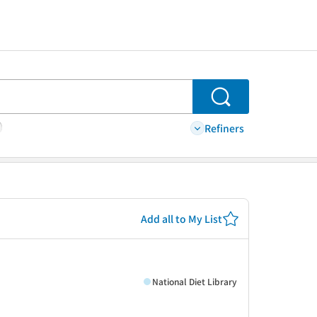
Search
Refiners
Add all to My List
National Diet Library