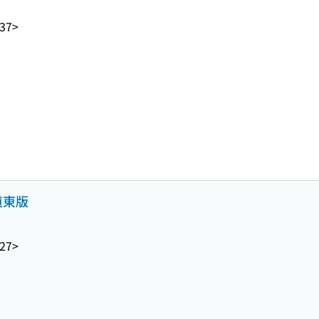
37>
 道東版
27>