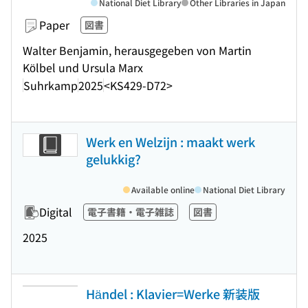
National Diet Library
Other Libraries in Japan
Paper
図書
Walter Benjamin, herausgegeben von Martin
Kölbel und Ursula Marx
Suhrkamp
2025
<KS429-D72>
Werk en Welzijn : maakt werk
gelukkig?
Available online
National Diet Library
Digital
電子書籍・電子雑誌
図書
2025
Händel : Klavier=Werke 新装版