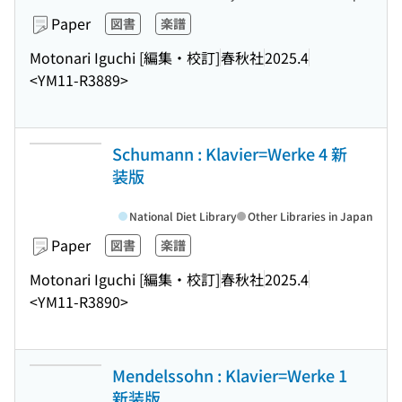
Paper
図書
楽譜
Motonari Iguchi [編集・校訂]
春秋社
2025.4
<YM11-R3889>
Schumann : Klavier=Werke 4 新
装版
National Diet Library
Other Libraries in Japan
Paper
図書
楽譜
Motonari Iguchi [編集・校訂]
春秋社
2025.4
<YM11-R3890>
Mendelssohn : Klavier=Werke 1
新装版