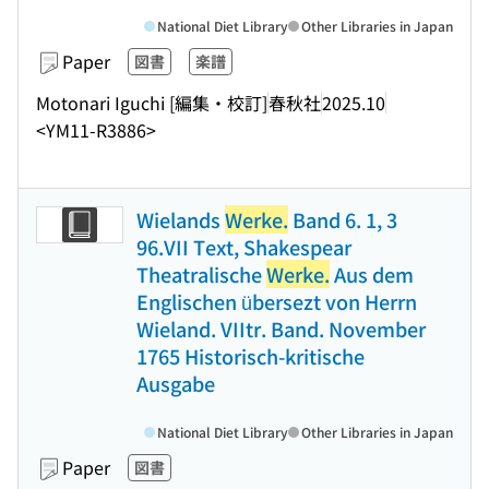
National Diet Library
Other Libraries in Japan
Paper
図書
楽譜
Motonari Iguchi [編集・校訂]
春秋社
2025.10
<YM11-R3886>
Wielands
Werke.
Band 6. 1, 3
96.VII Text, Shakespear
Theatralische
Werke.
Aus dem
Englischen übersezt von Herrn
Wieland. VIItr. Band. November
1765 Historisch-kritische
Ausgabe
National Diet Library
Other Libraries in Japan
Paper
図書