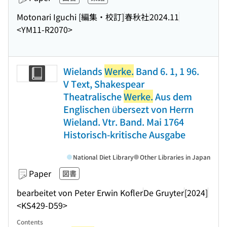
Motonari Iguchi [編集・校訂]
春秋社
2024.11
<YM11-R2070>
Wielands
Werke.
Band 6. 1, 1 96.
V Text, Shakespear
Theatralische
Werke.
Aus dem
Englischen übersezt von Herrn
Wieland. Vtr. Band. Mai 1764
Historisch-kritische Ausgabe
National Diet Library
Other Libraries in Japan
Paper
図書
bearbeitet von Peter Erwin Kofler
De Gruyter
[2024]
<KS429-D59>
Contents