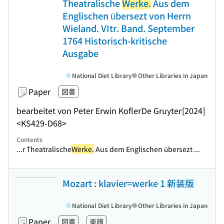
Theatralische
Werke.
Aus dem
Englischen übersezt von Herrn
Wieland. VItr. Band. September
1764 Historisch-kritische
Ausgabe
National Diet Library
Other Libraries in Japan
Paper
図書
bearbeitet von Peter Erwin Kofler
De Gruyter
[2024]
<KS429-D68>
Contents
...r Theatralische
Werke.
Aus dem Englischen übersezt ...
Mozart : klavier=werke 1 新装版
National Diet Library
Other Libraries in Japan
Paper
図書
楽譜