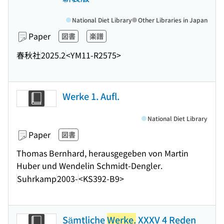
National Diet Library
Other Libraries in Japan
Paper
図書
楽譜
春秋社
2025.2
<YM11-R2575>
Werke 1. Aufl.
National Diet Library
Paper
図書
Thomas Bernhard, herausgegeben von Martin
Huber und Wendelin Schmidt-Dengler.
Suhrkamp
2003-
<KS392-B9>
Sämtliche
Werke.
XXXV 4 Reden