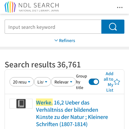
Ope
Jump to main content
Search
Refiners
Search results 36,761
Add
Group
all to
by
My
title
List
Werke.
16,2 Ueber das
Verhältniss der bildenden
Künste zu der Natur ; Kleinere
Schriften (1807-1814)