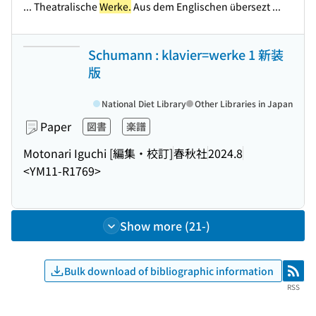
... Theatralische
Werke.
Aus dem Englischen übersezt ...
Schumann : klavier=werke 1 新装
版
National Diet Library
Other Libraries in Japan
Paper
図書
楽譜
Motonari Iguchi [編集・校訂]
春秋社
2024.8
<YM11-R1769>
Show more (21-)
Bulk download of bibliographic information
RSS
RSS