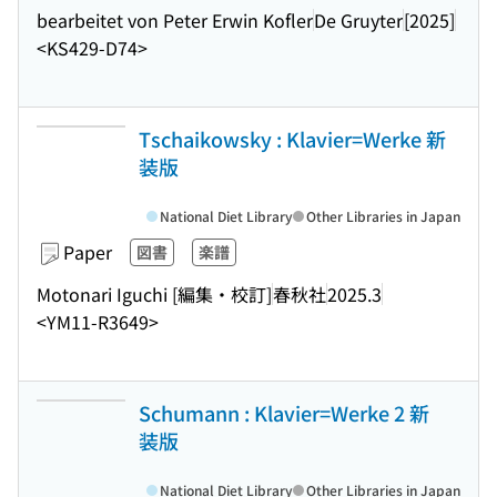
bearbeitet von Peter Erwin Kofler
De Gruyter
[2025]
<KS429-D74>
Tschaikowsky : Klavier=Werke 新
装版
National Diet Library
Other Libraries in Japan
Paper
図書
楽譜
Motonari Iguchi [編集・校訂]
春秋社
2025.3
<YM11-R3649>
Schumann : Klavier=Werke 2 新
装版
National Diet Library
Other Libraries in Japan