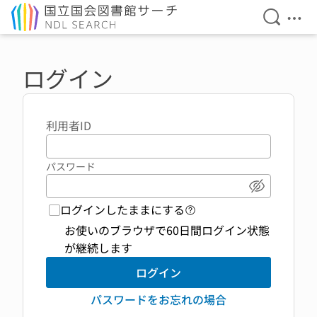
検索を開
メニ
本文へ移動
ログイン
利用者ID
パスワード
パスワード
ログインしたままにする
ログイン機能 ヘルプペ
お使いのブラウザで60日間ログイン状態
が継続します
ログイン
パスワードをお忘れの場合