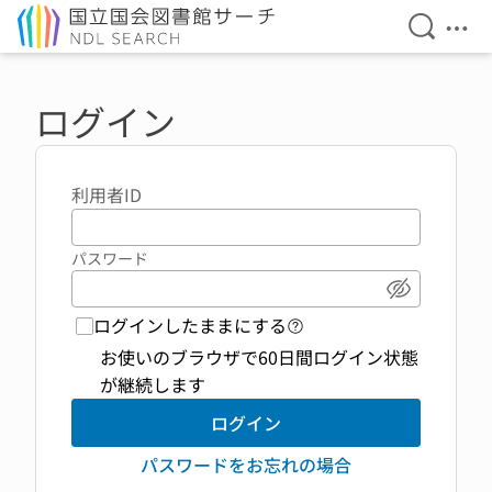
検索を開
メニ
本文へ移動
ログイン
利用者ID
パスワード
パスワード
ログインしたままにする
ログイン機能 ヘルプペ
お使いのブラウザで60日間ログイン状態
が継続します
ログイン
パスワードをお忘れの場合