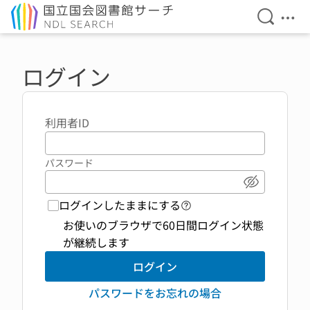
検索を開
メニ
本文へ移動
ログイン
利用者ID
パスワード
パスワード
ログインしたままにする
ログイン機能 ヘルプペ
お使いのブラウザで60日間ログイン状態
が継続します
ログイン
パスワードをお忘れの場合