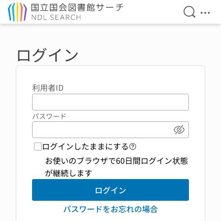
検索を開
メニ
本文へ移動
ログイン
利用者ID
パスワード
パスワード
ログインしたままにする
ログイン機能 ヘルプペ
お使いのブラウザで60日間ログイン状態
が継続します
ログイン
パスワードをお忘れの場合