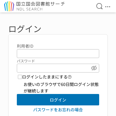
検索を開
メニ
本文へ移動
ログイン
利用者ID
パスワード
パスワード
ログインしたままにする
ログイン機能 ヘルプペ
お使いのブラウザで60日間ログイン状態
が継続します
ログイン
パスワードをお忘れの場合