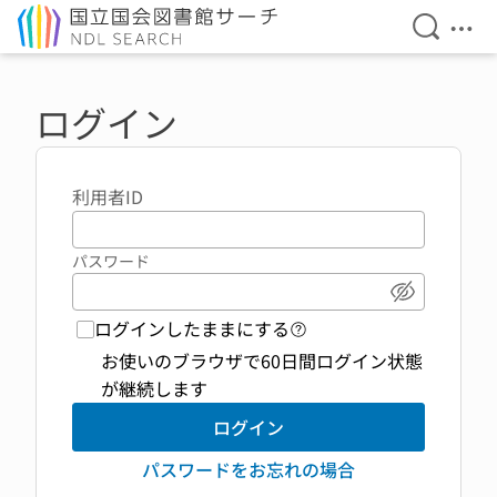
検索を開
メニ
本文へ移動
ログイン
利用者ID
パスワード
パスワード
ログインしたままにする
ログイン機能 ヘルプペ
お使いのブラウザで60日間ログイン状態
が継続します
ログイン
パスワードをお忘れの場合