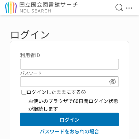
検索を開
メニ
本文へ移動
ログイン
利用者ID
パスワード
パスワード
ログインしたままにする
ログイン機能 ヘルプペ
お使いのブラウザで60日間ログイン状態
が継続します
ログイン
パスワードをお忘れの場合