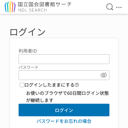
検索を開
メニ
本文へ移動
ログイン
利用者ID
パスワード
パスワード
ログインしたままにする
ログイン機能 ヘルプペ
お使いのブラウザで60日間ログイン状態
が継続します
ログイン
パスワードをお忘れの場合