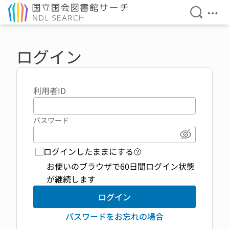
検索を開
メニ
本文へ移動
ログイン
利用者ID
パスワード
パスワード
ログインしたままにする
ログイン機能 ヘルプペ
お使いのブラウザで60日間ログイン状態
が継続します
ログイン
パスワードをお忘れの場合