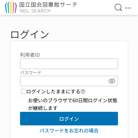
検索を開
メニ
本文へ移動
ログイン
利用者ID
パスワード
パスワード
ログインしたままにする
ログイン機能 ヘルプペ
お使いのブラウザで60日間ログイン状態
が継続します
ログイン
パスワードをお忘れの場合