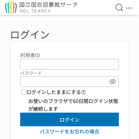
検索を開
メニ
本文へ移動
ログイン
利用者ID
パスワード
パスワード
ログインしたままにする
ログイン機能 ヘルプペ
お使いのブラウザで60日間ログイン状態
が継続します
ログイン
パスワードをお忘れの場合