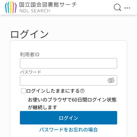
検索を開
メニ
本文へ移動
ログイン
利用者ID
パスワード
パスワード
ログインしたままにする
ログイン機能 ヘルプペ
お使いのブラウザで60日間ログイン状態
が継続します
ログイン
パスワードをお忘れの場合