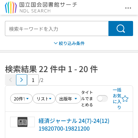
メニ
本文へ移動
検索
絞り込み条件
検索結果 22 件中 1 - 20 件
/2
一括
タイト
お気
ルでま
に入
とめる
り
経済ジャーナル 24(7)-24(12)
19820700-19821200