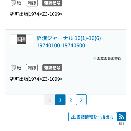
紙
雑誌
雑誌巻号
麹町出版
1974
<Z3-1099>
経済ジャーナル 16(1)-16(6)
19740100-19740600
国立国会図書館
紙
雑誌
雑誌巻号
麹町出版
1974
<Z3-1099>
1
2
書誌情報を一括出力
RSS
RSS