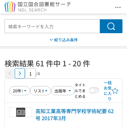
メニ
本文へ移動
検索
絞り込み条件
検索結果 61 件中 1 - 20 件
/4
一括
タイト
お気
ルでま
に入
とめる
り
高知工業高等専門学校学術紀要 62
号 2017年3月