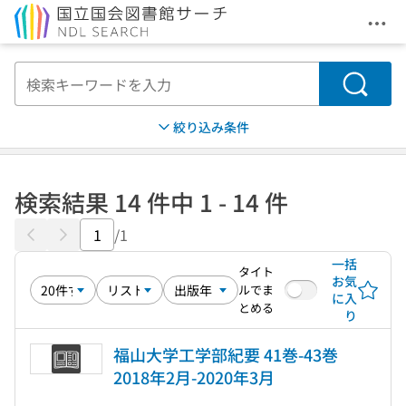
メニ
本文へ移動
検索
絞り込み条件
検索結果 14 件中 1 - 14 件
/1
一括
タイト
お気
ルでま
に入
とめる
り
福山大学工学部紀要 41巻-43巻
2018年2月-2020年3月