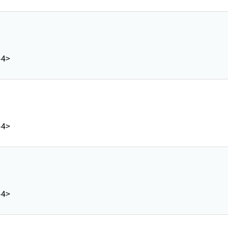
-4>
)
-4>
)
-4>