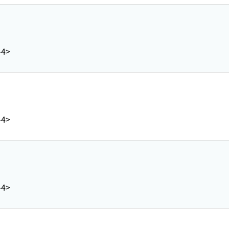
)
-4>
)
-4>
)
-4>
)