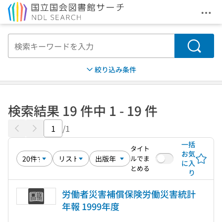
メニ
本文へ移動
検索
絞り込み条件
検索結果 19 件中 1 - 19 件
/1
一括
タイト
お気
ルでま
に入
とめる
り
労働者災害補償保険労働災害統計
年報 1999年度