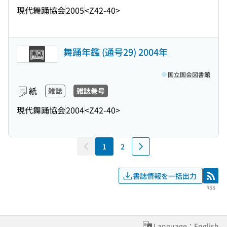
現代舞踊協会
2005
<Z42-40>
舞踊年鑑 (通号29) 2004年
国立国会図書館
紙
雑誌
雑誌巻号
現代舞踊協会
2004
<Z42-40>
1
2
書誌情報を一括出力
RSS
RSS
Language：English