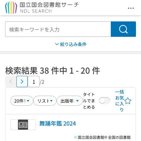
メニ
本文へ移動
検索
絞り込み条件
検索結果 38 件中 1 - 20 件
/2
一括
タイト
お気
ルでま
に入
とめる
り
舞踊年鑑 2024
国立国会図書館
全国の図書館