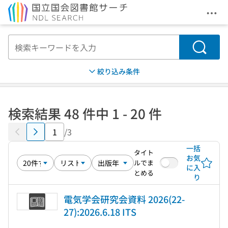
メニ
本文へ移動
検索
絞り込み条件
検索結果 48 件中 1 - 20 件
/3
一括
タイト
お気
ルでま
に入
とめる
り
電気学会研究会資料 2026(22-
27):2026.6.18 ITS